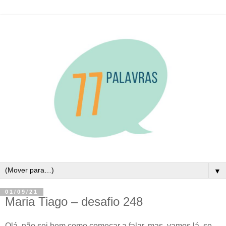
▼
01/09/21
Maria Tiago – desafio 248
Olá, não sei bem como começar a falar, mas, vamos lá, se