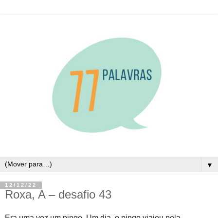
▼
12/12/22
Roxa, A – desafio 43
Era uma vez um pingo. Um dia, o pingo viajou pela